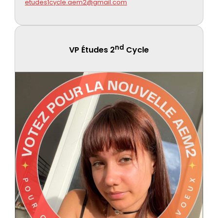
etudes1cycle.aem2@gmail.com
nd
VP Études 2
Cycle