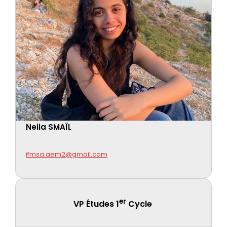
Neila SMAÏL
ifmsa.aem2@gmail.com
er
VP Études 1
Cycle