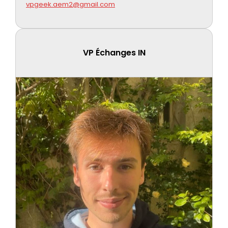
vpgeek.aem2@gmail.com
VP Échanges IN